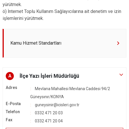
yürütmek.
ö) İnternet Toplu Kullanım Sağlayıcılarına ait denetim ve izin
işlemlerini yürütmek.
Kamu Hizmet Standartları
İlçe Yazı İşleri Müdürlüğü
A
Adres
Mevlana Mahallesi Mevlana Caddesi 94/2
Güneysınır/KONYA
E-Posta
guneysinir@icisleri.gov.tr
Telefon
0332 471 20 03
Fax
0332 471 20 04