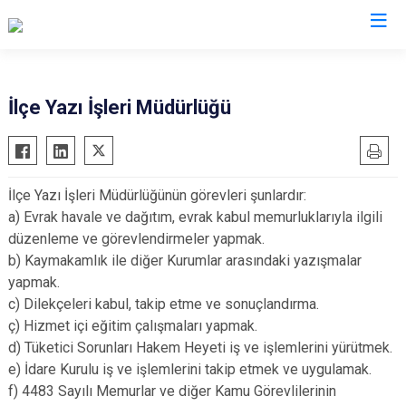
Konya
İlçe Yazı İşleri Müdürlüğü
Ahırlı
Doğanhisar
Kulu
Akören
Emirgazi
Meram
İlçe Yazı İşleri Müdürlüğünün görevleri şunlardır:
Akşehir
Ereğli
Sarayönü
a) Evrak havale ve dağıtım, evrak kabul memurluklarıyla ilgili
Altınekin
Güneysınır
Selçuklu
düzenleme ve görevlendirmeler yapmak.
Beyşehir
Hadim
Seydişehir
b) Kaymakamlık ile diğer Kurumlar arasındaki yazışmalar
yapmak.
Bozkır
Halkapınar
Taşkent
c) Dilekçeleri kabul, takip etme ve sonuçlandırma.
Çeltik
Hüyük
Tuzlukçu
ç) Hizmet içi eğitim çalışmaları yapmak.
Cihanbeyli
Ilgın
Yalıhüyük
d) Tüketici Sorunları Hakem Heyeti iş ve işlemlerini yürütmek.
Çumra
Kadınhanı
Yunak
e) İdare Kurulu iş ve işlemlerini takip etmek ve uygulamak.
f) 4483 Sayılı Memurlar ve diğer Kamu Görevlilerinin
Derbent
Karapınar