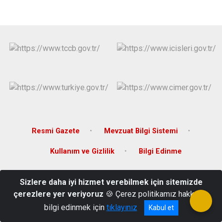
Derebucak
Karatay
Resmi Gazete
Mevzuat Bilgi Sistemi
Kullanım ve Gizlilik
Bilgi Edinme
Mevlana Mahallesi Mevlana Caddesi 94/3 Güneysınır/KONYA
Sizlere daha iyi hizmet verebilmek için sitemizde
0332 471 20 03
çerezlere yer veriyoruz
🍪 Çerez politikamız hakkında
bilgi edinmek için
tıklayınız
Kabul et