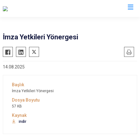
Konya
İmza Yetkileri Yönergesi
Ahırlı
Doğanhisar
Kulu
Akören
Emirgazi
Meram
14.08.2025
Akşehir
Ereğli
Sarayönü
Altınekin
Güneysınır
Selçuklu
Beyşehir
Hadim
Seydişehir
İmza Yetkileri Yönergesi
Bozkır
Halkapınar
Taşkent
57 KB
Çeltik
Hüyük
Tuzlukçu
Cihanbeyli
Ilgın
Yalıhüyük
indir
Çumra
Kadınhanı
Yunak
Derbent
Karapınar